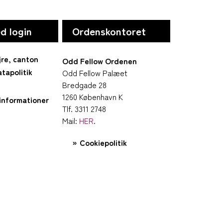
d login
Ordenskontoret
jre, canton
Odd Fellow Ordenen
tapolitik
Odd Fellow Palæet
Bredgade 28
1260 København K
informationer
Tlf. 3311 2748
Mail:
HER
.
Cookiepolitik