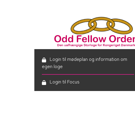
Login til mødeplan og information om
egen loge
Login til Focus