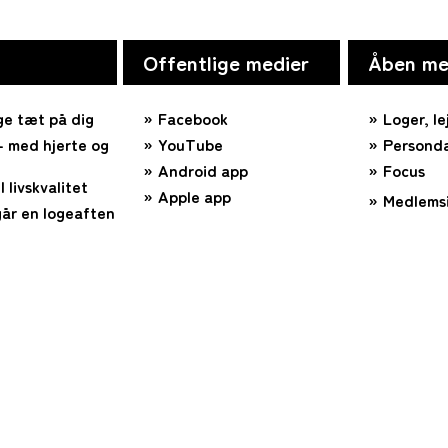
Offentlige medier
Åben me
ge tæt på dig
Facebook
Loger, le
 med hjerte og
YouTube
Personda
Android app
Focus
l livskvalitet
Apple app
Medlems
år en logeaften